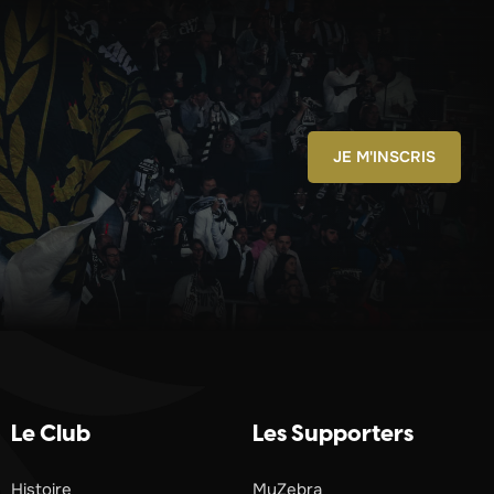
JE M'INSCRIS
Le Club
Les Supporters
Histoire
MyZebra