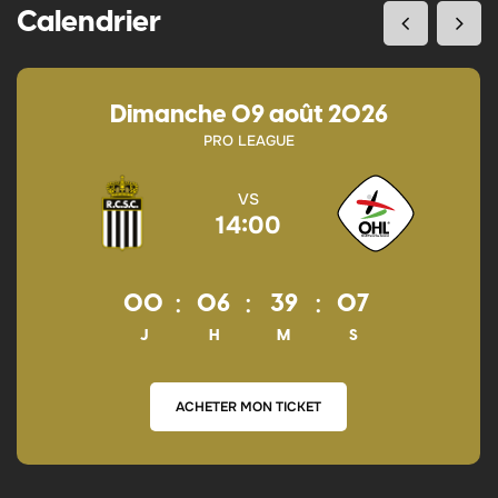
Calendrier
dimanche 09 août 2026
PRO LEAGUE
VS
14:00
:
:
:
00
06
39
06
J
H
M
S
ACHETER MON TICKET