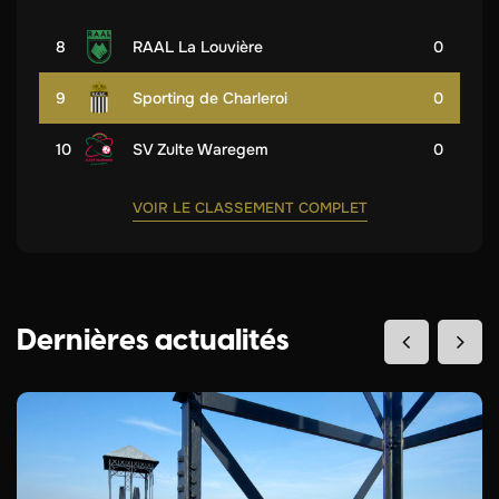
8
RAAL La Louvière
0
9
Sporting de Charleroi
0
10
SV Zulte Waregem
0
VOIR LE CLASSEMENT COMPLET
Dernières actualités