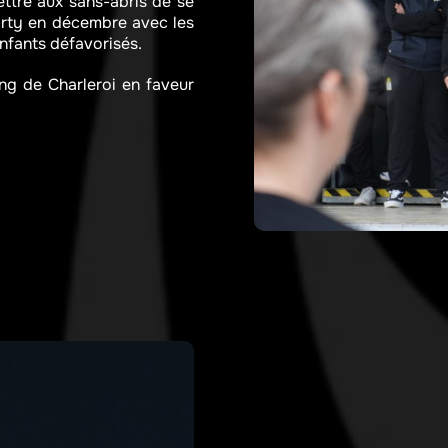
ttre aux sans-abris de se
Party en décembre avec les
nfants défavorisés.
ng de Charleroi en faveur