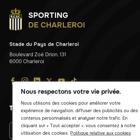
SPORTING
DE CHARLEROI
Stade du Pays de Charleroi
Boulevard Zoé Drion, 131
6000 Charleroi
Nous respectons votre vie privée.
Nous utilisons des cookies pour améliorer votre
Télécharger notre application !
expérience de navigation, diffuser des publicités ou des
contenus personnalisés et analyser notre trafic. En
cliquant sur « Tout accepter », vous consentez à notre
utilisation des cookies.
Politique relative aux cookies