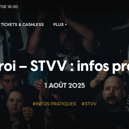
/08
16:00
PLUS +
TICKETS & CASHLESS
oi – STVV : infos p
1 AOÛT 2025
#INFOS PRATIQUES
#STVV