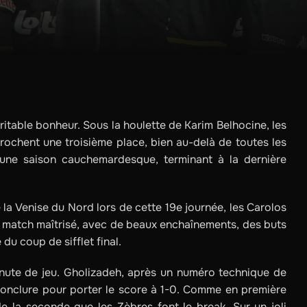
itable bonheur. Sous la houlette de Karim Belhocine, les
ochent une troisième place, bien au-delà de toutes les
 une saison cauchemardesque, terminant à la dernière
 la Venise du Nord lors de cette 19e journée, les Carolos
n match maîtrisé, avec de beaux enchaînements, des buts
du coup de sifflet final.
inute de jeu. Gholizadeh, après un numéro technique de
conclure pour porter le score à 1-0. Comme en première
e la seconde que les Zèbres font le break. Sur un joli