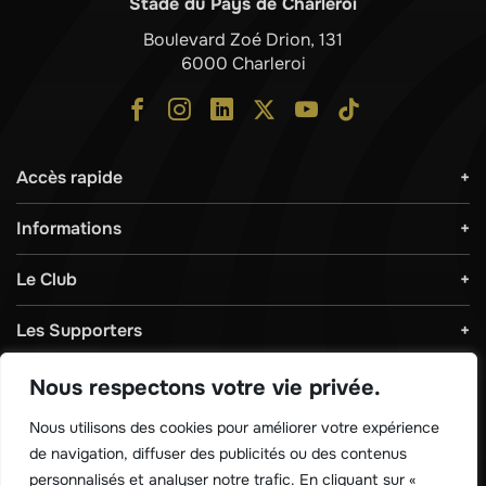
Stade du Pays de Charleroi
Boulevard Zoé Drion, 131
6000 Charleroi
Accès rapide
Informations
Le Club
Les Supporters
Règlements & Sécurité
Nous respectons votre vie privée.
Nous utilisons des cookies pour améliorer votre expérience
Télécharger notre application !
de navigation, diffuser des publicités ou des contenus
personnalisés et analyser notre trafic. En cliquant sur «