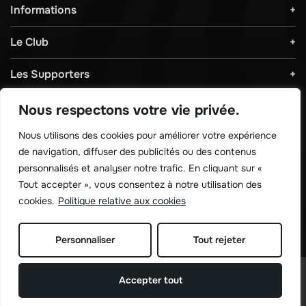
Informations
Le Club
Les Supporters
Règlements & Sécurité
Nous respectons votre vie privée.
Nous utilisons des cookies pour améliorer votre expérience
Télécharger notre application !
de navigation, diffuser des publicités ou des contenus
personnalisés et analyser notre trafic. En cliquant sur «
Tout accepter », vous consentez à notre utilisation des
cookies.
Politique relative aux cookies
Personnaliser
Tout rejeter
©
Sporting de charleroi 2026
Accepter tout
Site réalisé par
Rework