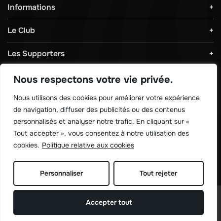
Informations
Le Club
Les Supporters
Règlements & Sécurité
Nous respectons votre vie privée.
Nous utilisons des cookies pour améliorer votre expérience
Télécharger notre application !
de navigation, diffuser des publicités ou des contenus
personnalisés et analyser notre trafic. En cliquant sur «
Tout accepter », vous consentez à notre utilisation des
cookies.
Politique relative aux cookies
Personnaliser
Tout rejeter
©
Sporting de charleroi 2026
Accepter tout
Site réalisé par
Rework