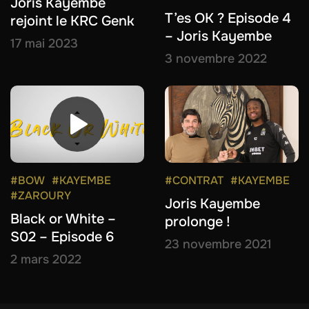
Joris Kayembe
T’es OK ? Episode 4
rejoint le KRC Genk
– Joris Kayembe
17 mai 2023
3 novembre 2022
#BOW
#KAYEMBE
#CONTRAT
#KAYEMBE
#ZAROURY
Joris Kayembe
Black or White –
prolonge !
S02 – Episode 6
23 novembre 2021
2 mars 2022