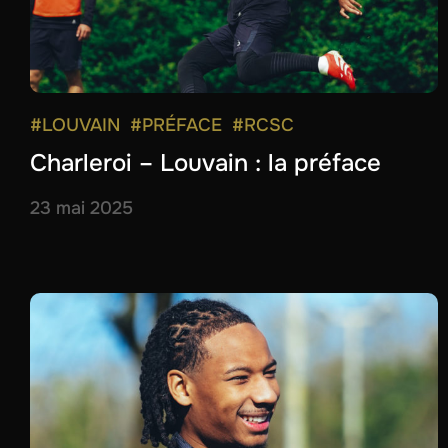
#LOUVAIN
#PRÉFACE
#RCSC
Charleroi – Louvain : la préface
23 mai 2025