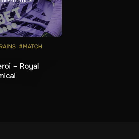
RAINS
#MATCH
roi – Royal
mical