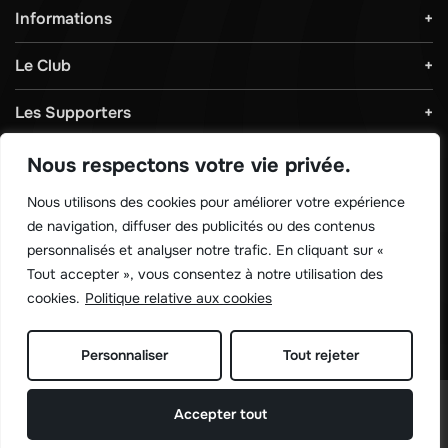
Informations
Le Club
Les Supporters
Règlements & Sécurité
Nous respectons votre vie privée.
Nous utilisons des cookies pour améliorer votre expérience
Télécharger notre application !
de navigation, diffuser des publicités ou des contenus
personnalisés et analyser notre trafic. En cliquant sur «
Tout accepter », vous consentez à notre utilisation des
cookies.
Politique relative aux cookies
Personnaliser
Tout rejeter
©
Sporting de charleroi 2026
Accepter tout
Site réalisé par
Rework