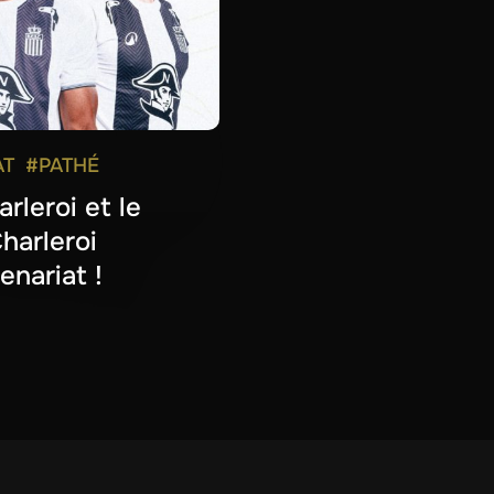
AT
#PATHÉ
rleroi et le
harleroi
enariat !