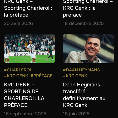
KRC Genk –
Sporting Charleroi –
Sporting Charleroi :
KRC Genk : la
la préface
préface
20 avril 2026
18 décembre 2025
#CHARLEROI
#DAAN HEYMANS
#KRC GENK
#PRÉFACE
#KRC GENK
KRC GENK –
Daan Heymans
SPORTING DE
transféré
CHARLEROI : LA
définitivement au
PRÉFACE
KRC Genk
16 septembre 2025
18 juin 2025