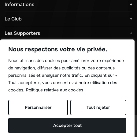
Informations
Le Club
Les Supporters
Règlements & Sécurité
Nous respectons votre vie privée.
Nous utilisons des cookies pour améliorer votre expérience
Télécharger notre application !
de navigation, diffuser des publicités ou des contenus
personnalisés et analyser notre trafic. En cliquant sur «
Tout accepter », vous consentez à notre utilisation des
cookies.
Politique relative aux cookies
Personnaliser
Tout rejeter
©
Sporting de charleroi 2026
Accepter tout
Site réalisé par
Rework